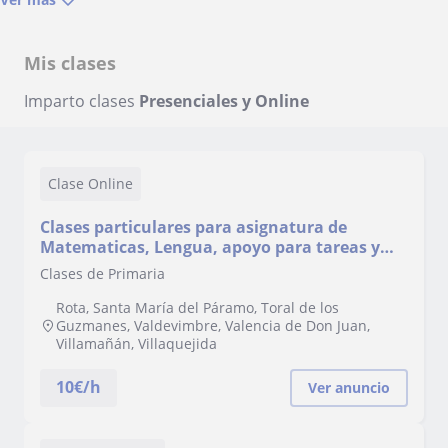
Mis clases
Imparto clases
Presenciales y Online
Clase Online
Clases particulares para asignatura de
Matematicas, Lengua, apoyo para tareas y
examenes. Y preparacion de grados
Clases de Primaria
superiores (integracion social entre otros)
Rota, Santa María del Páramo, Toral de los
Guzmanes, Valdevimbre, Valencia de Don Juan,
Villamañán, Villaquejida
10
€/h
Ver anuncio