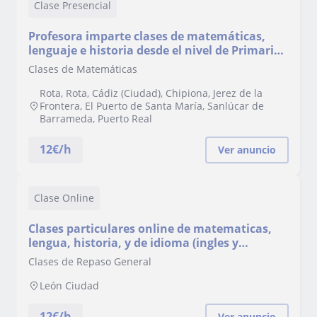
Clase Presencial
Profesora imparte clases de matemáticas,
lenguaje e historia desde el nivel de Primaria
hasta la ESO
Clases de Matemáticas
Rota, Rota, Cádiz (Ciudad), Chipiona, Jerez de la
Frontera, El Puerto de Santa María, Sanlúcar de
Barrameda, Puerto Real
12
€/h
Ver anuncio
Clase Online
Clases particulares online de matematicas,
lengua, historia, y de idioma (ingles y
español)
Clases de Repaso General
León Ciudad
12
€/h
Ver anuncio