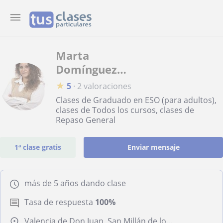
Marta
Domínguez
Malia
★
5
·
2 valoraciones
Clases de Graduado en ESO (para adultos),
clases de Todos los cursos, clases de
Repaso General
1ª clase gratis
Enviar mensaje
más de 5 años dando clase
Tasa de respuesta
100%
Valencia de Don Juan, San Millán de los Caballeros, Villademor de la Vega, Villamañán