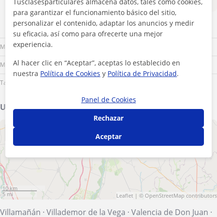
Tusclasesparticulares almacena datos, tales como cookies,
para garantizar el funcionamiento básico del sitio,
personalizar el contenido, adaptar los anuncios y medir
Lu
Ma
Mi
Ju
Vi
Sá
Do
su eficacia, así como para ofrecerte una mejor
experiencia.
Mañana
Al hacer clic en “Aceptar”, aceptas lo establecido en
Mediodía
nuestra
Política de Cookies
y
Política de Privacidad
.
Tarde
Panel de Cookies
Ubicación de mis clases
Rechazar
+
−
Aceptar
10 km
5 mi
Leaflet
| ©
OpenStreetMap
contributors
Villamañán
·
Villademor de la Vega
·
Valencia de Don Juan
·