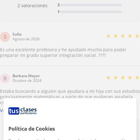
2
2 valoraciones
1
Sofia
★
★
★
★
★
S
Agosto de 2026
Es una excelente profesora y he ayudado mucho para poder
preparar mi grado superior integración social. ????
Barbara Meyer
★
★
★
★
★
B
Octubre de 2024
Estaba buscando a alguien que ayudara a mi hija con sus estudios
principalmente matemáticas a parte de que pudieran ayudarla
con lo que le fuese resultando más difícil. Encontré a Marta por
aquí y decidí intentarlo. Marta es súper profesional y cercana. Mi
Ver más
hija está muy contenta con ella (obviamente yo también!) Tiene
una manera de explicar donde facilita mucho el aprendizaje.
Recomendable 100%
Marta responde:
Política de Cookies
Muchísimas gracias por tus palabras Barbara. Un
placer!!