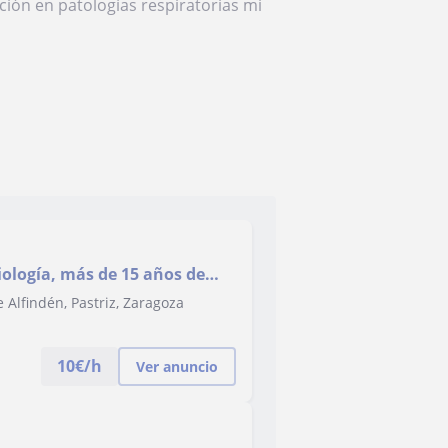
ción en patologías respiratorias mi
ología, más de 15 años de
s y ESO y Bachillera
 Alfindén, Pastriz, Zaragoza
10
€/h
Ver anuncio