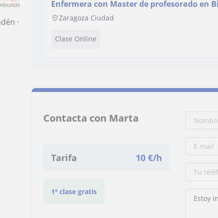
Enfermera con Master de profesorado en Bi
ributors
de Investigación
Zaragoza Ciudad
indén
·
Clase Online
Contacta con Marta
Tarifa
10
€/h
1ª clase gratis