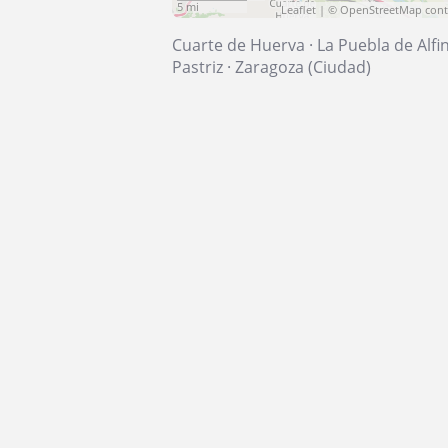
5 mi
Leaflet
| ©
OpenStreetMap
cont
Cuarte de Huerva
·
La Puebla de Alf
Pastriz
·
Zaragoza (Ciudad)