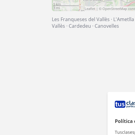
5 km
3 mi
Leaflet
| ©
OpenStreetMap
cont
Les Franqueses del Vallès
·
L'Ametlla
Vallès
·
Cardedeu
·
Canovelles
Política
Tusclases