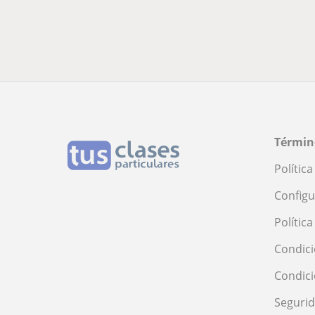
Términ
Polític
Configu
Polític
Condici
Condic
Seguri