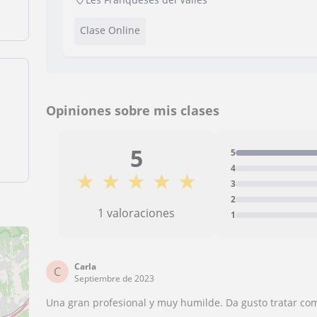
Clase Online
Opiniones sobre mis clases
5
5
4
★
★
★
★
★
3
2
1 valoraciones
1
Carla
C
Septiembre de 2023
Una gran profesional y muy humilde. Da gusto tratar co