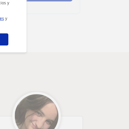
ios y
ies
y