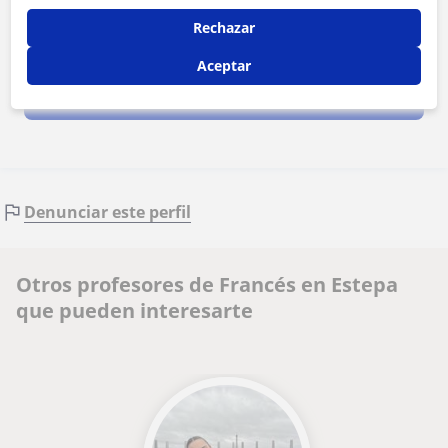
Rechazar
Al hacer clic, aceptas nuestro
aviso legal
y de
privacidad
Aceptar
Contactar ahora
Denunciar este perfil
Otros profesores de Francés en Estepa
que pueden interesarte