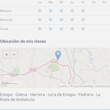
Lu
Ma
Mi
Ju
Vi
Sá
Do
Mañana
Mediodía
Tarde
Ubicación de mis clases
+
−
10 km
5 mi
Leaflet
| ©
OpenStreetMap
contributors
Estepa
·
Gilena
·
Herrera
·
Lora de Estepa
·
Pedrera
·
La
Roda de Andalucía