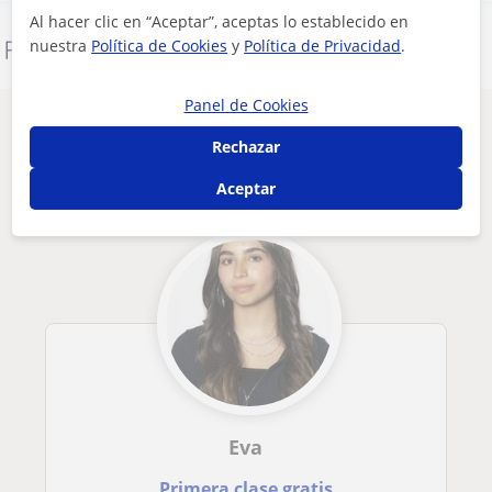
Al hacer clic en “Aceptar”, aceptas lo establecido en
nuestra
Política de Cookies
y
Política de Privacidad
.
Denunciar este perfil
Panel de Cookies
Otros profesores de Técnicas de estudio
Rechazar
en Alcorcón que pueden interesarte
Aceptar
Eva
Primera clase gratis