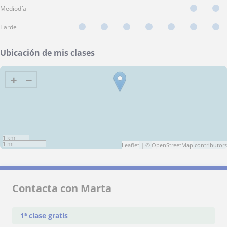
Mediodía
Tarde
Ubicación de mis clases
+
−
1 km
1 mi
Leaflet
| ©
OpenStreetMap
contributors
Contacta con Marta
1ª clase gratis