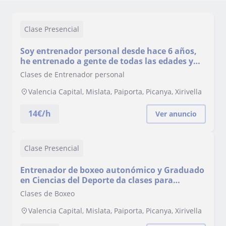
Clase Presencial
Soy entrenador personal desde hace 6 años,
he entrenado a gente de todas las edades y
con distintas lesiones o problemas
Clases de Entrenador personal
Valencia Capital, Mislata, Paiporta, Picanya, Xirivella
14
€/h
Ver anuncio
Clase Presencial
Entrenador de boxeo autonómico y Graduado
en Ciencias del Deporte da clases para
principiantes y preparación física
Clases de Boxeo
Valencia Capital, Mislata, Paiporta, Picanya, Xirivella