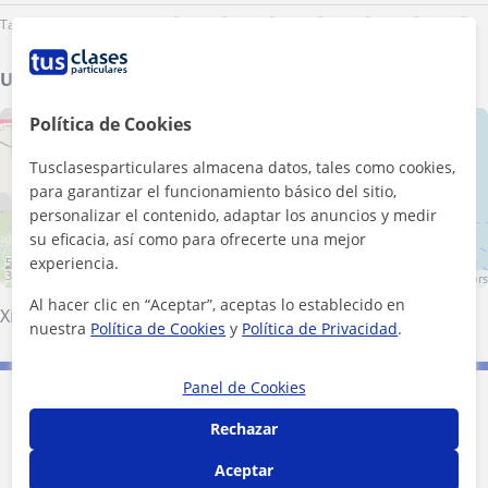
Tarde
Ubicación de mis clases
Política de Cookies
+
−
Tusclasesparticulares almacena datos, tales como cookies,
para garantizar el funcionamiento básico del sitio,
personalizar el contenido, adaptar los anuncios y medir
su eficacia, así como para ofrecerte una mejor
experiencia.
5 km
3 mi
Leaflet
| ©
OpenStreetMap
contributors
Al hacer clic en “Aceptar”, aceptas lo establecido en
Xirivella
·
Picanya
·
Paiporta
·
Mislata
nuestra
Política de Cookies
y
Política de Privacidad
.
Panel de Cookies
Contacta con Martin
Rechazar
Tarifa
14
€/h
Aceptar