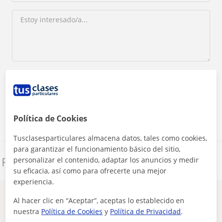
Al hacer clic, aceptas nuestro
aviso legal
y de
privacidad
Contactar ahora
Política de Cookies
Tusclasesparticulares almacena datos, tales como cookies,
para garantizar el funcionamiento básico del sitio,
personalizar el contenido, adaptar los anuncios y medir
Denunciar este perfil
su eficacia, así como para ofrecerte una mejor
experiencia.
Otros profesores de Matemáticas en
Al hacer clic en “Aceptar”, aceptas lo establecido en
Pamplona - Iruña que pueden interesarte
nuestra
Política de Cookies
y
Política de Privacidad
.