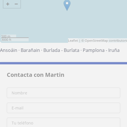
+
−
500 m
3000 ft
Leaflet
| ©
OpenStreetMap
contributors
Ansoáin
·
Barañain
·
Burlada - Burlata
·
Pamplona - Iruña
Contacta con Martin