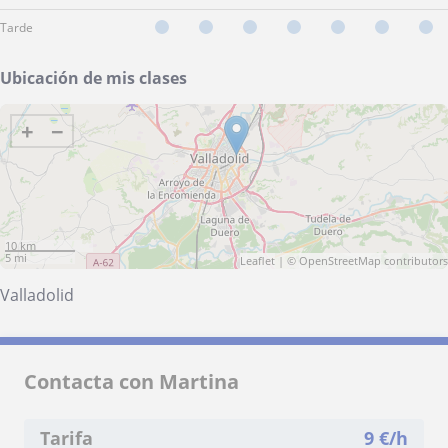
Tarde
Ubicación de mis clases
+
−
10 km
5 mi
Leaflet
| ©
OpenStreetMap
contributors
Valladolid
Contacta con Martina
Tarifa
9
€/h