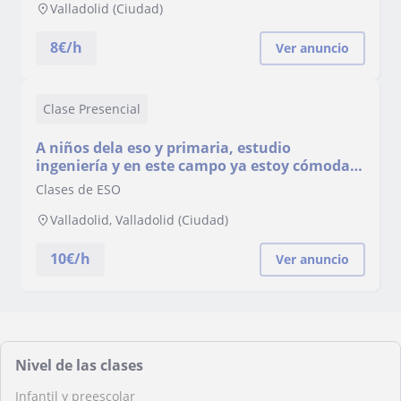
Valladolid (Ciudad)
8
€/h
Ver anuncio
Clase Presencial
A niños dela eso y primaria, estudio
ingeniería y en este campo ya estoy cómoda,
ya que tengo bastantes hermanos.
Clases de ESO
Valladolid, Valladolid (Ciudad)
10
€/h
Ver anuncio
Nivel de las clases
Infantil y preescolar