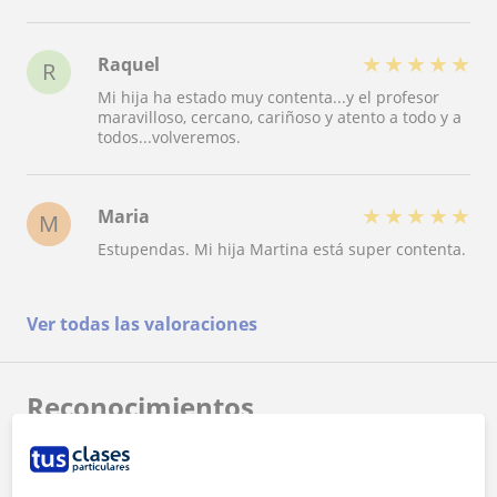
★
★
★
★
★
Raquel
R
Mi hija ha estado muy contenta...y el profesor
maravilloso, cercano, cariñoso y atento a todo y a
todos...volveremos.
★
★
★
★
★
Maria
M
Estupendas. Mi hija Martina está super contenta.
Ver todas las valoraciones
Reconocimientos
Profesor verificado
Academia SDC tiene el Perfil Verificado