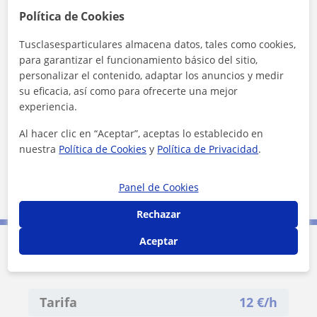
Política de Cookies
Tusclasesparticulares almacena datos, tales como cookies,
para garantizar el funcionamiento básico del sitio,
personalizar el contenido, adaptar los anuncios y medir
su eficacia, así como para ofrecerte una mejor
experiencia.
¿Quieres saber más de Academia SDC?
Datos verificados
Al hacer clic en “Aceptar”, aceptas lo establecido en
★
★
★
★
★
51 valoraciones
nuestra
Política de Cookies
y
Política de Privacidad
.
Ver perfil
Panel de Cookies
Rechazar
Aceptar
Contacta con Academia SDC
Tarifa
12
€/h