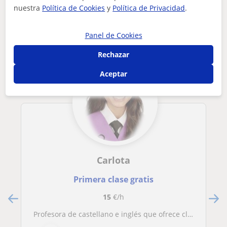
nuestra
Política de Cookies
y
Política de Privacidad
.
Otros profesores de Repaso General en
Madrid que pueden interesarte
Panel de Cookies
Rechazar
Aceptar
Carlota
Primera clase gratis
15
€/h
Profesora de castellano e inglés que ofrece clases particulares de refuerzo a niños de todas las edades