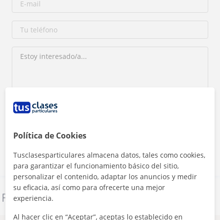
Al hacer clic, aceptas nuestro
aviso legal
y de
privacidad
Política de Cookies
Contactar ahora
Tusclasesparticulares almacena datos, tales como cookies,
para garantizar el funcionamiento básico del sitio,
personalizar el contenido, adaptar los anuncios y medir
su eficacia, así como para ofrecerte una mejor
Denunciar este perfil
experiencia.
Al hacer clic en “Aceptar”, aceptas lo establecido en