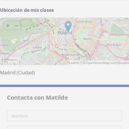
Ubicación de mis clases
+
−
2 km
1 mi
Leaflet
| ©
OpenStreetMap
contributors
Madrid (Ciudad)
Contacta con Matilde