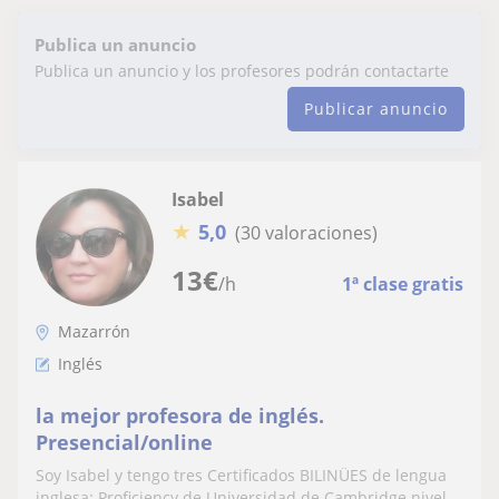
Publica un anuncio
Publica un anuncio y los profesores podrán contactarte
Publicar anuncio
Isabel
★
5,0
(30 valoraciones)
13
€
/h
1ª clase gratis
Mazarrón
Inglés
la mejor profesora de inglés.
Presencial/online
Soy Isabel y tengo tres Certificados BILINÜES de lengua
inglesa: Proficiency de Universidad de Cambridge nivel