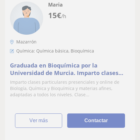
Maria
15
€
/h
Mazarrón
Química: Química básica, Bioquímica
Graduada en Bioquímica por la
Universidad de Murcia. Imparto clases
particulares presenciales y online.
Imparto clases particulares presenciales y online de
Biología, Química y Bioquímica y materias afines,
adaptadas a todos los niveles. Clase...
ver más
Contactar