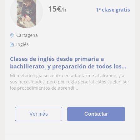
15
€
/h
1ª clase gratis
Cartagena
Inglés
Clases de inglés desde primaria a
bachillerato, y preparación de todos los
niveles de certificación de inglés
Mi metodología se centra en adaptarme al alumno, y a
(A1,A2,B1,B2,C1)
sus necesidades, pero por regla general estos suelen ser
los procedimientos de aprendi...
ver más
Contactar