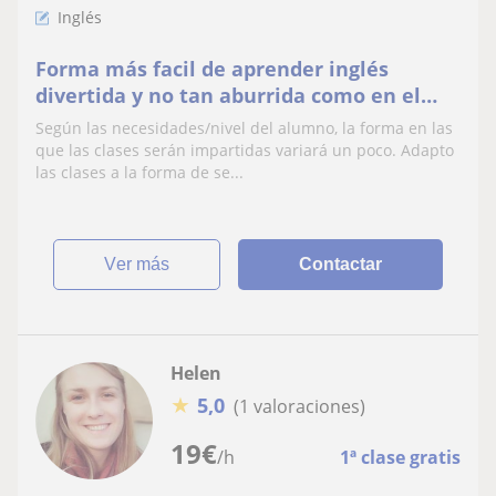
Inglés
Forma más facil de aprender inglés
divertida y no tan aburrida como en el
cole
Según las necesidades/nivel del alumno, la forma en las
que las clases serán impartidas variará un poco. Adapto
las clases a la forma de se...
ver más
Contactar
Helen
★
5,0
(1 valoraciones)
19
€
/h
1ª clase gratis