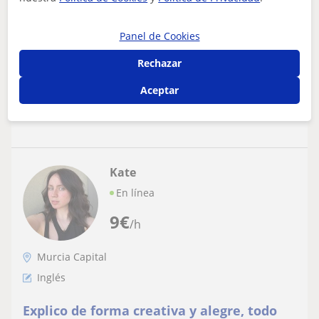
Soy graduada en pedagogía, y tengo experiencia en
impartir clases de apoyo y refuerzo educativo con niños
Panel de Cookies
de infantil y primaria.
Rechazar
Aceptar
ver más
Contactar
Kate
En línea
9
€
/h
Murcia Capital
Inglés
Explico de forma creativa y alegre, todo