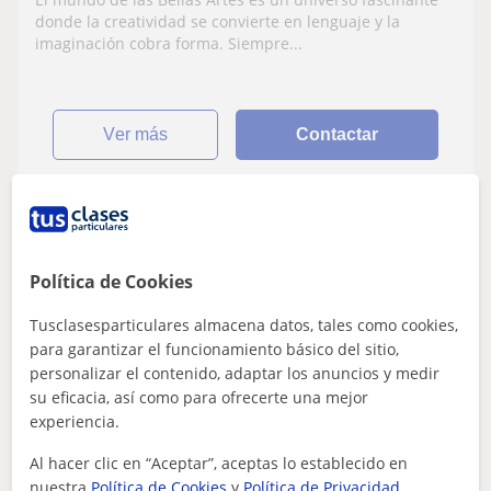
donde la creatividad se convierte en lenguaje y la
imaginación cobra forma. Siempre...
ver más
Contactar
Marisa
9
€
Política de Cookies
/h
Tusclasesparticulares almacena datos, tales como cookies,
para garantizar el funcionamiento básico del sitio,
Mazarrón, Murcia (Ciudad)
personalizar el contenido, adaptar los anuncios y medir
su eficacia, así como para ofrecerte una mejor
Primaria
experiencia.
Pedagoga ofrece clases particulares de
Al hacer clic en “Aceptar”, aceptas lo establecido en
apoyo y refuerzo para primaria
nuestra
Política de Cookies
y
Política de Privacidad
.