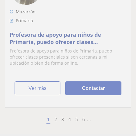
Mazarrón
Primaria
Profesora de apoyo para niños de
Primaria, puedo ofrecer clases
presenciales si son cercanas a mi
Profesora de apoyo para niños de Primaria, puedo
ubicación o bien de forma online
ofrecer clases presenciales si son cercanas a mi
ubicación o bien de forma online.
ver más
Contactar
1
2
3
4
5
6
...