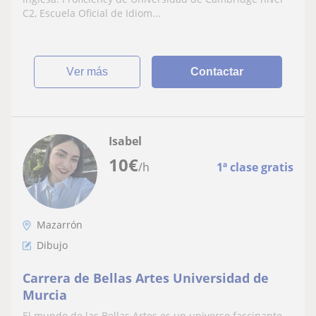
C2, Escuela Oficial de Idiom...
ver más
Contactar
Isabel
10
€
/h
1ª clase gratis
Mazarrón
Dibujo
Carrera de Bellas Artes Universidad de
Murcia
El mundo de las Bellas Artes es un universo fascinante