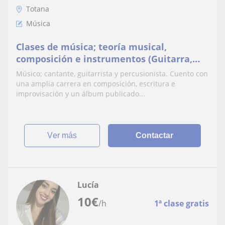
Totana
Música
Clases de música; teoría musical,
composición e instrumentos (Guitarra,
bajo , percusión, piano)
Músico; cantante, guitarrista y percusionista. Cuento con
una amplia carrera en composición, escritura e
improvisación y un álbum publicado...
ver más
Contactar
Lucía
10
€
/h
1ª clase gratis