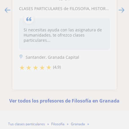
CLASES PARTICULARES de FILOSOFIA, HISTORIA , LENGUA CASTELLANA E INGLÉS PARA ESO Y BACHILLER
Si necesitas ayuda con las asignatura de
Humanidades, te ofrezco clases
particulares...
Santander, Granada Capital
★
★
★
★
★
(4,9)
Ver todos los profesores de Filosofía en Granada
Tus clases particulares
Filosofía
Granada