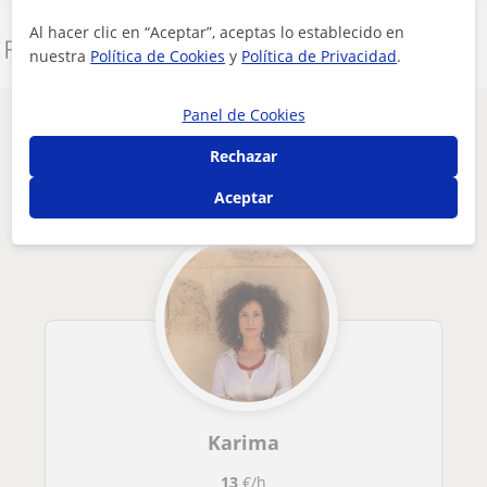
Al hacer clic en “Aceptar”, aceptas lo establecido en
Denunciar este perfil
nuestra
Política de Cookies
y
Política de Privacidad
.
Panel de Cookies
Otros profesores de Filosofía en Granada
que pueden interesarte
Rechazar
Aceptar
Karima
13
€/h