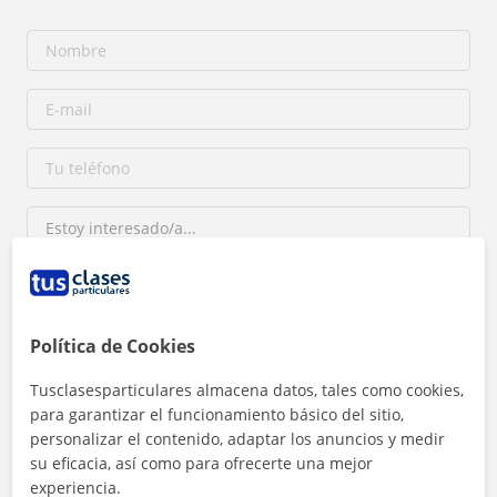
Política de Cookies
Al hacer clic, aceptas nuestro
aviso legal
y de
privacidad
Tusclasesparticulares almacena datos, tales como cookies,
Contactar ahora
para garantizar el funcionamiento básico del sitio,
personalizar el contenido, adaptar los anuncios y medir
su eficacia, así como para ofrecerte una mejor
experiencia.