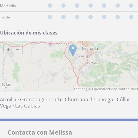
Mediodía
Tarde
Ubicación de mis clases
+
−
10 km
5 mi
Leaflet
| ©
OpenStreetMap
contributors
Armilla
·
Granada (Ciudad)
·
Churriana de la Vega
·
Cúllar
Vega
·
Las Gabias
Contacta con Melissa