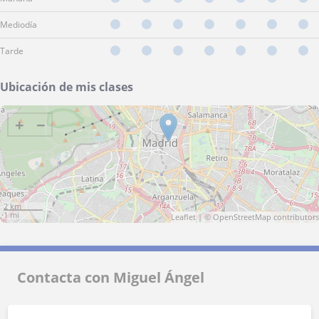
Mediodía
Tarde
Ubicación de mis clases
+
−
2 km
1 mi
Leaflet
| ©
OpenStreetMap
contributors
Contacta con Miguel Ángel