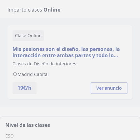
Imparto clases
Online
Clase Online
Mis pasiones son el diseño, las personas, la
interacción entre ambas partes y todo lo
relacionado con la creación de objetos,
Clases de Diseño de interiores
experiencias, estilos de vida y espacios donde
apetezca y se quiera estar.
Madrid Capital
19
€/h
Ver anuncio
Nivel de las clases
ESO