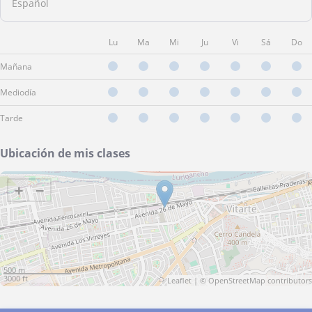
Español
Lu
Ma
Mi
Ju
Vi
Sá
Do
Mañana
Mediodía
Tarde
Ubicación de mis clases
+
−
500 m
3000 ft
Leaflet
| ©
OpenStreetMap
contributors