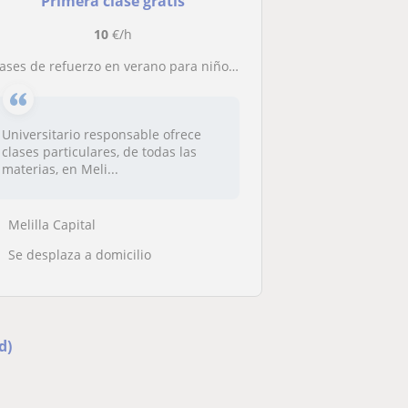
Primera clase gratis
10
€/h
lases de refuerzo en verano para niños de hasta 4º ESO
Universitario responsable ofrece
clases particulares, de todas las
materias, en Meli...
Melilla Capital
Se desplaza a domicilio
d)