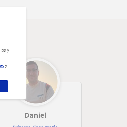
rte
ios y
ies
y
Daniel