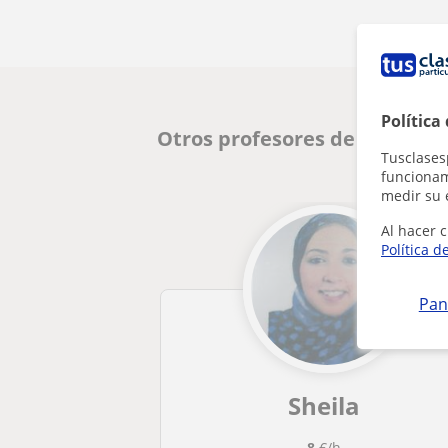
Política
Otros profesores de Matemáti
Tusclases
funcionami
medir su 
Al hacer c
Política d
Pan
Sheila
8
€/h