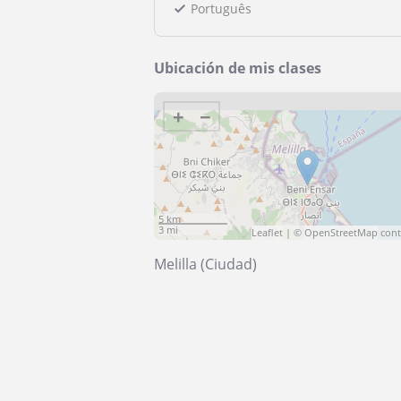
Português
Ubicación de mis clases
+
−
5 km
3 mi
Leaflet
| ©
OpenStreetMap
cont
Melilla (Ciudad)