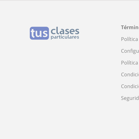
Términ
Polític
Configu
Polític
Condici
Condic
Seguri