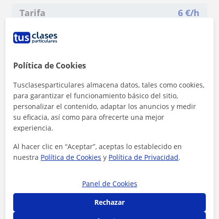
Tarifa
6
€/h
1ª clase gratis
Política de Cookies
Tusclasesparticulares almacena datos, tales como cookies,
para garantizar el funcionamiento básico del sitio,
personalizar el contenido, adaptar los anuncios y medir
su eficacia, así como para ofrecerte una mejor
experiencia.
Al hacer clic en “Aceptar”, aceptas lo establecido en
nuestra
Política de Cookies
y
Política de Privacidad
.
Panel de Cookies
Al hacer clic, aceptas nuestro
aviso legal
y de
privacidad
Rechazar