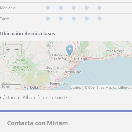
Mediodía
Tarde
Ubicación de mis clases
+
−
20 km
10 mi
Leaflet
| ©
OpenStreetMap
contributors
Cártama
·
Alhaurín de la Torre
Contacta con Miriam