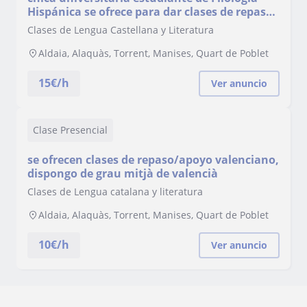
Hispánica se ofrece para dar clases de repaso
de castellano todos los
Clases de Lengua Castellana y Literatura
niveles(sintaxis,comentario de texto
Aldaia, Alaquàs, Torrent, Manises, Quart de Poblet
15
€/h
Ver anuncio
Clase Presencial
se ofrecen clases de repaso/apoyo valenciano,
dispongo de grau mitjà de valencià
Clases de Lengua catalana y literatura
Aldaia, Alaquàs, Torrent, Manises, Quart de Poblet
10
€/h
Ver anuncio