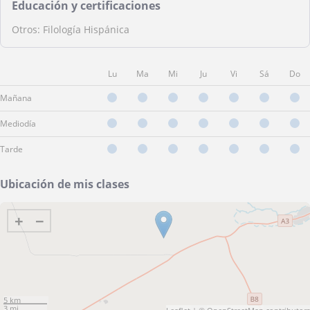
Educación y certificaciones
Otros: Filología Hispánica
Lu
Ma
Mi
Ju
Vi
Sá
Do
Mañana
Mediodía
Tarde
Ubicación de mis clases
+
−
5 km
3 mi