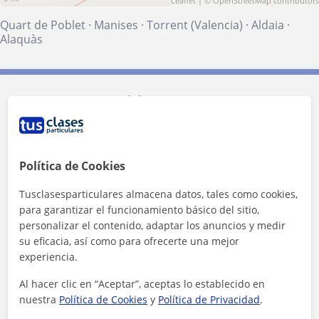
Leaflet
| ©
OpenStreetMap
contributors
Quart de Poblet
·
Manises
·
Torrent (Valencia)
·
Aldaia
·
Alaquàs
Contacta con Miriam
Tarifa
10
€/h
Política de Cookies
1ª clase gratis
Tusclasesparticulares almacena datos, tales como cookies,
para garantizar el funcionamiento básico del sitio,
personalizar el contenido, adaptar los anuncios y medir
su eficacia, así como para ofrecerte una mejor
experiencia.
Al hacer clic en “Aceptar”, aceptas lo establecido en
nuestra
Política de Cookies
y
Política de Privacidad
.