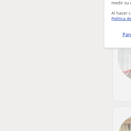
medir su 
Al hacer c
Política d
Pan