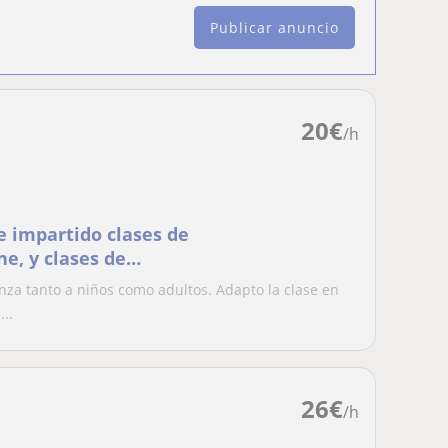
Publicar anuncio
20
€
/h
e impartido clases de
za tanto a niños como adultos. Adapto la clase en
...
26
€
/h