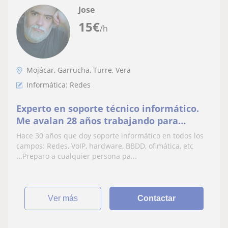
Jose
15
€
/h
Mojácar, Garrucha, Turre, Vera
Informática: Redes
Experto en soporte técnico informático.
Me avalan 28 años trabajando para
entornos críticos en la administración
Hace 30 años que doy soporte informático en todos los
pública
campos: Redes, VoIP, hardware, BBDD, ofimática, etc
...Preparo a cualquier persona pa...
ver más
Contactar