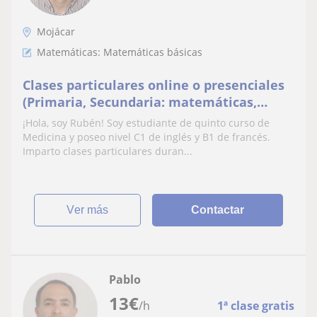
Mojácar
Matemáticas: Matemáticas básicas
Clases particulares online o presenciales
(Primaria, Secundaria: matemáticas,
inglés, francés, biología y química)
¡Hola, soy Rubén! Soy estudiante de quinto curso de
Medicina y poseo nivel C1 de inglés y B1 de francés.
Imparto clases particulares duran...
ver más
Contactar
Pablo
13
€
/h
1ª clase gratis