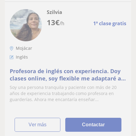
Szilvia
13
€
/h
1ª clase gratis
Mojácar
Inglés
Profesora de inglés con experiencia. Doy
clases online, soy flexible me adaptaré a
sus horarios
Soy una persona tranquila y paciente con más de 20
años de experiencia trabajando como profesora en
guarderías. Ahora me encantaría enseñar...
ver más
Contactar