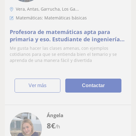
Vera, Antas, Garrucha, Los Ga...
Matemáticas: Matemáticas básicas
Profesora de matemáticas apta para
primaria y eso. Estudiante de ingeniería
química apasionada de las ciencias con
Me gusta hacer las clases amenas, con ejemplos
experiencia
cotidianos para que se entienda bien el temario y se
aprenda de una manera fácil y divertida
ver más
Contactar
Ángela
8
€
/h