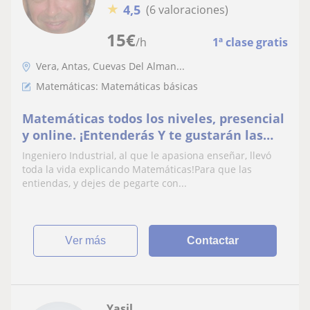
★
4,5
(6 valoraciones)
15
€
/h
1ª clase gratis
Vera, Antas, Cuevas Del Alman...
Matemáticas: Matemáticas básicas
Matemáticas todos los niveles, presencial
y online. ¡Entenderás Y te gustarán las
Mates!
Ingeniero Industrial, al que le apasiona enseñar, llevó
toda la vida explicando Matemáticas!Para que las
entiendas, y dejes de pegarte con...
ver más
Contactar
Yasil