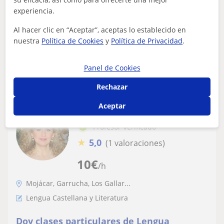
He tenido ciertas clases de experiencia con alumnos de
experiencia.
1° de bachillerato a los que le fue muy bien mi ayuda.
Las clases son amenas, hacien...
Al hacer clic en “Aceptar”, aceptas lo establecido en
nuestra
Política de Cookies
y
Política de Privacidad
.
ver más
Contactar
Panel de Cookies
Rechazar
Aceptar
Mari Carmen
Profesor Verificado
★
5,0
(1 valoraciones)
10
€
/h
Mojácar, Garrucha, Los Gallar...
Lengua Castellana y Literatura
Doy clases particulares de Lengua