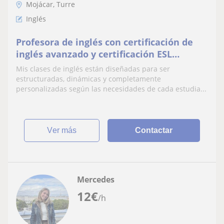
Mojácar, Turre
Inglés
Profesora de inglés con certificación de
inglés avanzado y certificación ESL
(English as a Second Language).
Mis clases de inglés están diseñadas para ser
estructuradas, dinámicas y completamente
personalizadas según las necesidades de cada estudia...
ver más
Contactar
Mercedes
12
€
/h