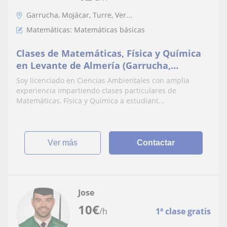
Garrucha, Mojácar, Turre, Ver...
Matemáticas: Matemáticas básicas
Clases de Matemáticas, Física y Química
en Levante de Almería (Garrucha,
Mojácar, Vera, Cuevas del Almanzora,
Soy licenciado en Ciencias Ambientales con amplia
Turre, Los Gallardos, Antas)
experiencia impartiendo clases particulares de
Matemáticas, Física y Química a estudiant...
ver más
Contactar
Jose
10
€
/h
1ª clase gratis