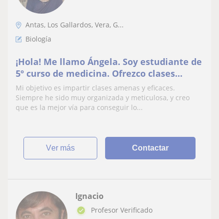
Antas, Los Gallardos, Vera, G...
Biología
¡Hola! Me llamo Ángela. Soy estudiante de
5º curso de medicina. Ofrezco clases
particulares de biología o cualquier
Mi objetivo es impartir clases amenas y eficaces.
asignatura de la rama sanitaria. Además,
Siempre he sido muy organizada y meticulosa, y creo
podría proporcionar apoyo escolar a nivel
que es la mejor vía para conseguir lo...
de colegio, ESO y bachillerato (de ciencias
de la salud)
ver más
Contactar
Ignacio
Profesor Verificado