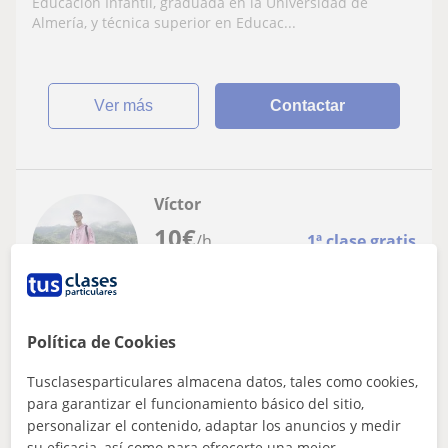
Educación Infantil, graduada en la Universidad de
Almería, y técnica superior en Educac...
ver más
Contactar
Víctor
10
€
/h
1ª clase gratis
Mojácar, Turre
Política de Cookies
Matemáticas: Matemáticas básicas
Tusclasesparticulares almacena datos, tales como cookies,
Profesor de matemáticas y de física para
para garantizar el funcionamiento básico del sitio,
niñ@s con un nivel hasta 2° bachillerato
personalizar el contenido, adaptar los anuncios y medir
su eficacia, así como para ofrecerte una mejor