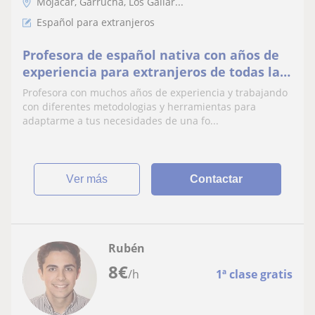
Mojácar, Garrucha, Los Gallar...
Español para extranjeros
Profesora de español nativa con años de
experiencia para extranjeros de todas las
evades y niveles
Profesora con muchos años de experiencia y trabajando
con diferentes metodologias y herramientas para
adaptarme a tus necesidades de una fo...
ver más
Contactar
Rubén
8
€
/h
1ª clase gratis