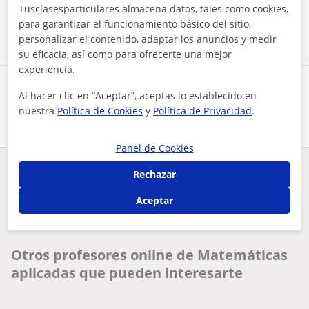
Tusclasesparticulares almacena datos, tales como cookies,
Contactar ahora
para garantizar el funcionamiento básico del sitio,
personalizar el contenido, adaptar los anuncios y medir
su eficacia, así como para ofrecerte una mejor
experiencia.
Comparte a este profesor
Al hacer clic en “Aceptar”, aceptas lo establecido en
nuestra
Política de Cookies
y
Política de Privacidad
.
Panel de Cookies
Rechazar
¿Hay algún error en este perfil?
Cuéntanos
Aceptar
Tus clases particulares
On-line
Matemáticas aplicadas
apasionada por las matemáticas. me encantaría dar clases tan...
Otros profesores online de Matemáticas
aplicadas que pueden interesarte