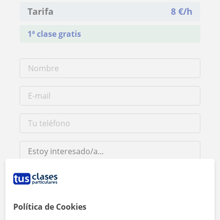
Tarifa
8
€/h
1ª clase gratis
Al hacer clic, aceptas nuestro
aviso legal
y de
privacidad
Política de Cookies