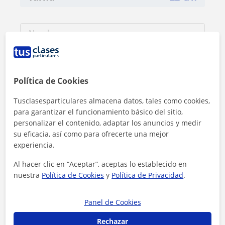
Política de Cookies
Tusclasesparticulares almacena datos, tales como cookies,
para garantizar el funcionamiento básico del sitio,
personalizar el contenido, adaptar los anuncios y medir
su eficacia, así como para ofrecerte una mejor
experiencia.
Al hacer clic en “Aceptar”, aceptas lo establecido en
Al hacer clic, aceptas nuestro
aviso legal
y de
privacidad
nuestra
Política de Cookies
y
Política de Privacidad
.
Contactar ahora
Panel de Cookies
Rechazar