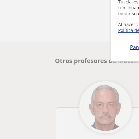
Tusclases
funcionami
medir su 
Al hacer c
Política d
Pan
Otros profesores de Matem