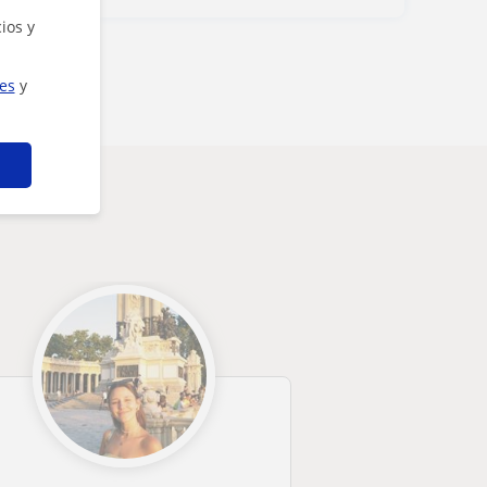
ios y
ies
y