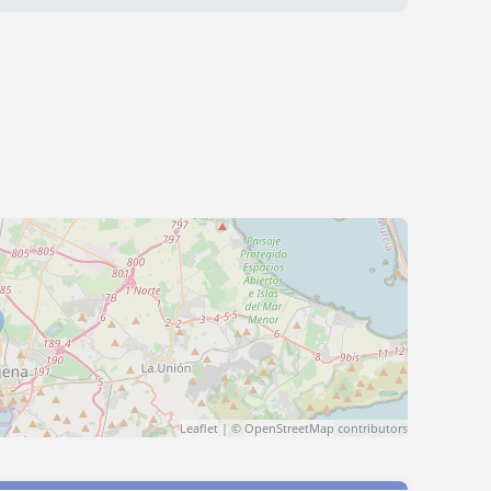
Leaflet
| ©
OpenStreetMap
contributors