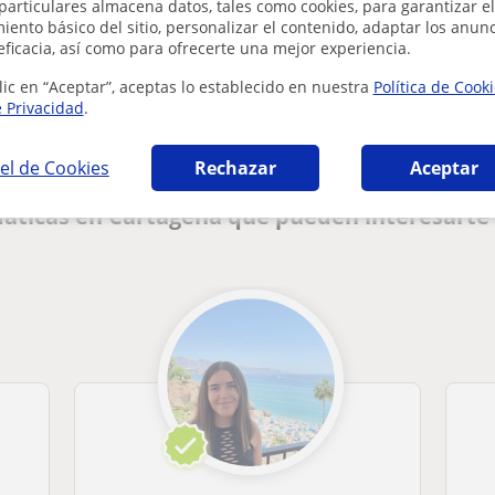
particulares almacena datos, tales como cookies, para garantizar el
ento básico del sitio, personalizar el contenido, adaptar los anunc
eficacia, así como para ofrecerte una mejor experiencia.
¿Hay algún error en este perfil?
Cuéntanos
lic en “Aceptar”, aceptas lo establecido en nuestra
Política de Cook
e Privacidad
.
el de Cookies
Rechazar
Aceptar
áticas en Cartagena que pueden interesarte