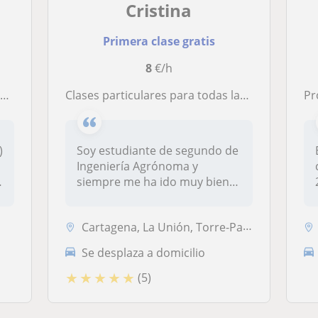
Cristina
Primera clase gratis
8
€/h
o
Clases particulares para todas las asignaturas de primaria y asignatura de ciencias de la ESO. Aparte de clases de inglés
Pr
)
Soy estudiante de segundo de
Ingeniería Agrónoma y
n
siempre me ha ido muy bien
en los...
Cartagena, La Unión, Torre-Pacheco
Se desplaza a domicilio
★
★
★
★
★
(5)