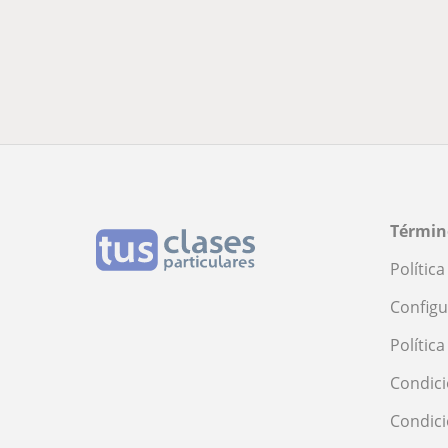
Términ
Polític
Configu
Polític
Condici
Condic