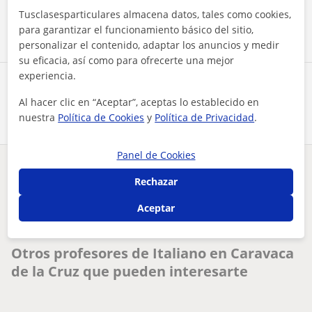
Contactar ahora
Tusclasesparticulares almacena datos, tales como cookies,
para garantizar el funcionamiento básico del sitio,
personalizar el contenido, adaptar los anuncios y medir
su eficacia, así como para ofrecerte una mejor
experiencia.
Comparte a este profesor
Al hacer clic en “Aceptar”, aceptas lo establecido en
nuestra
Política de Cookies
y
Política de Privacidad
.
Panel de Cookies
¿Hay algún error en este perfil?
Cuéntanos
Rechazar
Aceptar
Tus clases particulares
Italiano
Nativos
Murcia
doy clases particulares adaptándome al nivel del alumno, en ...
Otros profesores de Italiano en Caravaca
de la Cruz que pueden interesarte