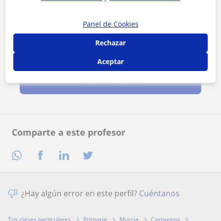
Panel de Cookies
Rechazar
Al hacer clic, aceptas nuestro
aviso legal
y de
privacidad
Aceptar
Contactar ahora
Comparte a este profesor
¿Hay algún error en este perfil?
Cuéntanos
Tus clases particulares
Primaria
Murcia
Cartagena