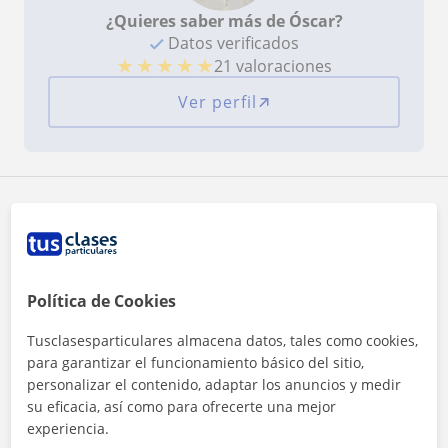
¿Quieres saber más de Óscar?
Datos verificados
★
★
★
★
★
21 valoraciones
Ver perfil
Zona de Óscar
Localidades a las que se desplaza para dar clase
Política de Cookies
Albacete (Ciudad)
Tusclasesparticulares almacena datos, tales como cookies,
+
−
para garantizar el funcionamiento básico del sitio,
personalizar el contenido, adaptar los anuncios y medir
su eficacia, así como para ofrecerte una mejor
experiencia.