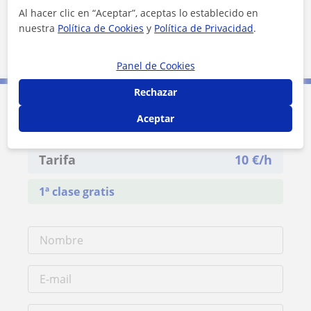
Al hacer clic en “Aceptar”, aceptas lo establecido en
nuestra
Política de Cookies
y
Política de Privacidad
.
1 km
3000 ft
Leaflet
| ©
OpenStreetMap
contributors
Panel de Cookies
Rechazar
Contacta con Óscar
Aceptar
Tarifa
10
€/h
1ª clase gratis