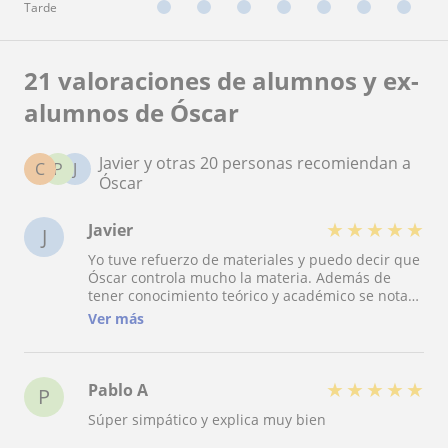
Tarde
21 valoraciones de alumnos y ex-
alumnos de Óscar
Javier y otras 20 personas recomiendan a
C
P
J
Óscar
★
★
★
★
★
Javier
J
Yo tuve refuerzo de materiales y puedo decir que
Óscar controla mucho la materia. Además de
tener conocimiento teórico y académico se nota
que tiene conocimiento práctico gracias a su
Ver más
experiencia laboral, el cual le gusta transmitir y
para lo que tiene gran facilidad.
★
★
★
★
★
Pablo A
P
Súper simpático y explica muy bien