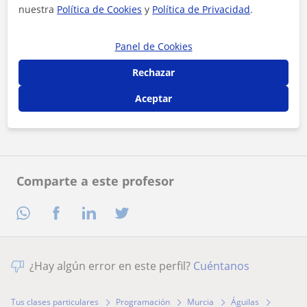
nuestra
Política de Cookies
y
Política de Privacidad
.
Panel de Cookies
Al hacer clic, aceptas nuestro
aviso legal
y de
privacidad
Rechazar
Aceptar
Contactar ahora
Comparte a este profesor
¿Hay algún error en este perfil?
Cuéntanos
Tus clases particulares
Programación
Murcia
Águilas