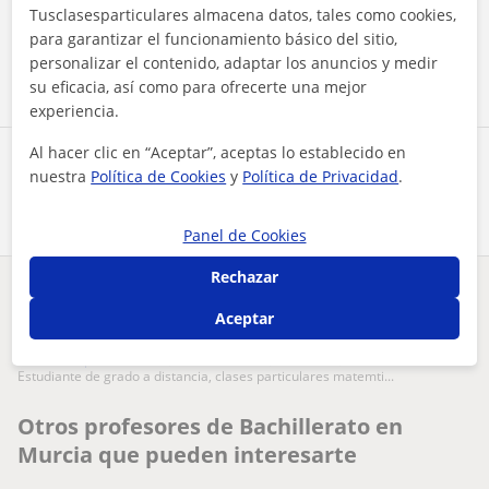
Tusclasesparticulares almacena datos, tales como cookies,
para garantizar el funcionamiento básico del sitio,
Contactar ahora
personalizar el contenido, adaptar los anuncios y medir
su eficacia, así como para ofrecerte una mejor
experiencia.
Al hacer clic en “Aceptar”, aceptas lo establecido en
Comparte a este profesor
nuestra
Política de Cookies
y
Política de Privacidad
.
Panel de Cookies
Rechazar
¿Hay algún error en este perfil?
Cuéntanos
Aceptar
Tus clases particulares
Bachillerato
Murcia
estudiante de grado a distancia, clases particulares matemti...
Otros profesores de Bachillerato en
Murcia que pueden interesarte