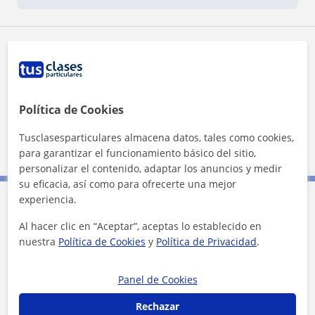
Zona de María Balbina
Localidades a las que se desplaza para dar clase
Política de Cookies
Murcia (Ciudad)
Molina de Segura
Tusclasesparticulares almacena datos, tales como cookies,
Lorquí
Ceutí
Archena
Alguazas
para garantizar el funcionamiento básico del sitio,
personalizar el contenido, adaptar los anuncios y medir
su eficacia, así como para ofrecerte una mejor
experiencia.
Contacta con María Balbina
Al hacer clic en “Aceptar”, aceptas lo establecido en
nuestra
Política de Cookies
y
Política de Privacidad
.
Tarifa
10
€/h
Panel de Cookies
1ª clase gratis
Rechazar