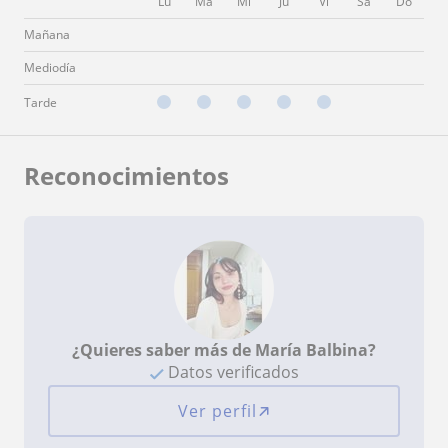
Lu
Ma
Mi
Ju
Vi
Sá
Do
Mañana
Mediodía
Tarde
Reconocimientos
¿Quieres saber más de María Balbina?
Datos verificados
Ver perfil