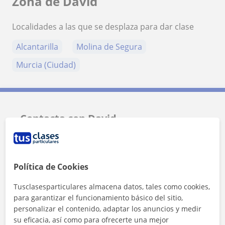
Zona de David
Localidades a las que se desplaza para dar clase
Alcantarilla
Molina de Segura
Murcia (Ciudad)
Contacta con David
Tarifa
10
€/h
Política de Cookies
1ª clase gratis
Tusclasesparticulares almacena datos, tales como cookies,
para garantizar el funcionamiento básico del sitio,
personalizar el contenido, adaptar los anuncios y medir
su eficacia, así como para ofrecerte una mejor