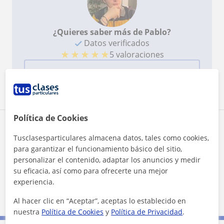
¿Quieres saber más de Pablo?
Datos verificados
★
★
★
★
★
5 valoraciones
Ver perfil
Política de Cookies
Zona de Pablo
Tusclasesparticulares almacena datos, tales como cookies,
para garantizar el funcionamiento básico del sitio,
Localidades a las que se desplaza para dar clase
personalizar el contenido, adaptar los anuncios y medir
su eficacia, así como para ofrecerte una mejor
Torre-Pacheco
Los Alcázares
La Unión
experiencia.
Cartagena
Al hacer clic en “Aceptar”, aceptas lo establecido en
nuestra
Política de Cookies
y
Política de Privacidad
.