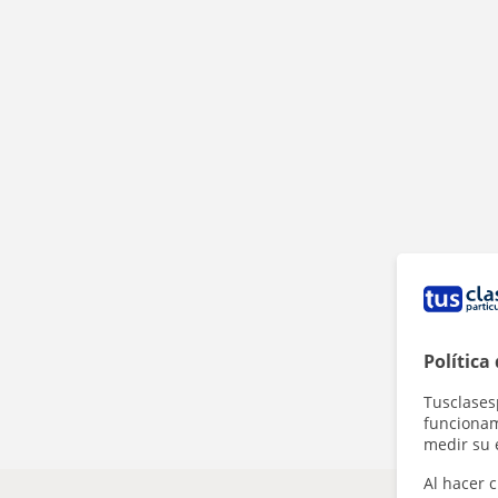
Política
Tusclases
funcionami
medir su 
Al hacer c