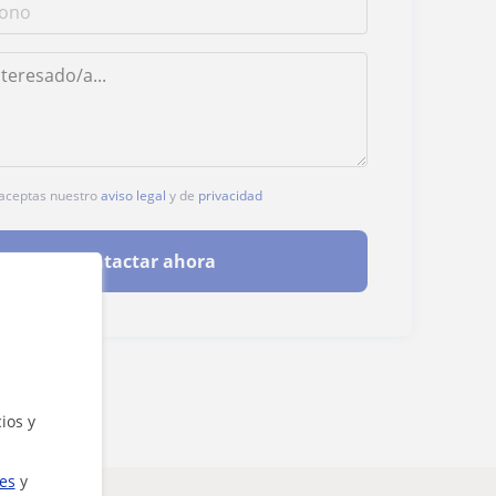
, aceptas nuestro
aviso legal
y de
privacidad
Contactar ahora
ios y
ies
y