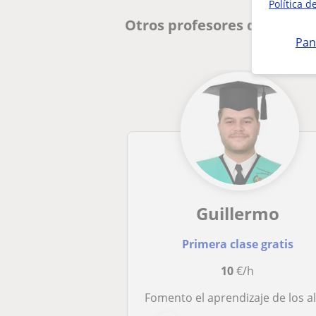
Política d
Otros profesores de Prima
Pan
Guillermo
Primera clase gratis
10
€/h
Fomento el aprendizaje de los alumnos y el refuerzo de las materias de primaria