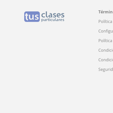
Términ
Polític
Configu
Polític
Condici
Condic
Seguri