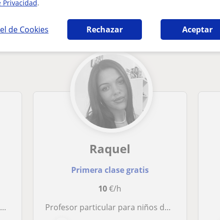
e Privacidad
.
ria en Murcia que pueden interesarte
el de Cookies
Rechazar
Aceptar
Raquel
Primera clase gratis
10
€/h
.
Profesor particular para niños de primaria de todas las edades