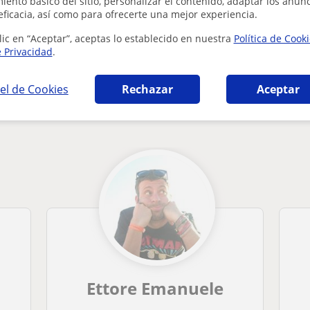
ento básico del sitio, personalizar el contenido, adaptar los anunc
¿Hay algún error en este perfil?
Cuéntanos
eficacia, así como para ofrecerte una mejor experiencia.
lic en “Aceptar”, aceptas lo establecido en nuestra
Política de Cook
e Privacidad
.
el de Cookies
Rechazar
Aceptar
no en Murcia que pueden interesarte
Ettore Emanuele