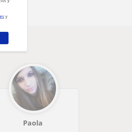
ios y
ies
y
Paola