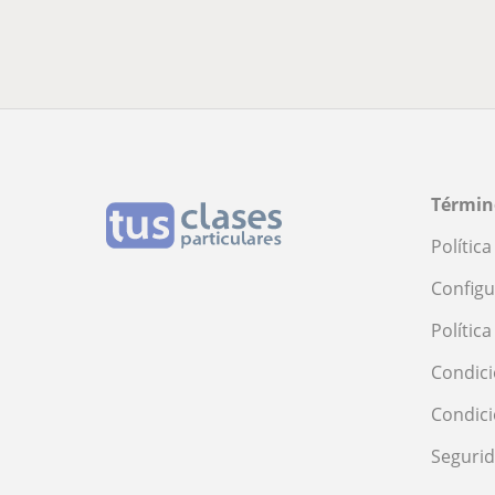
Términ
Polític
Configu
Polític
Condici
Condic
Seguri