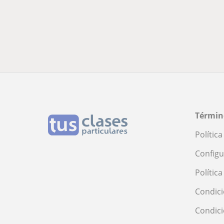
Términ
Polític
Configu
Polític
Condici
Condic