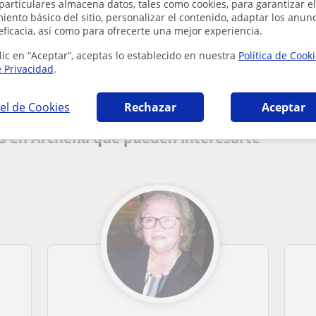
particulares almacena datos, tales como cookies, para garantizar el
ento básico del sitio, personalizar el contenido, adaptar los anunc
eficacia, así como para ofrecerte una mejor experiencia.
¿Hay algún error en este perfil?
Cuéntanos
lic en “Aceptar”, aceptas lo establecido en nuestra
Política de Cook
e Privacidad
.
el de Cookies
Rechazar
Aceptar
és en Archena que pueden interesarte