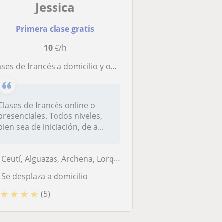
Jessica
Primera clase gratis
10
€/h
lases de francés a domicilio y online
Clases de francés online o
presenciales. Todos niveles,
bien sea de iniciación, de a...
Ceutí, Alguazas, Archena, Lorquí, Molina de Segura
Se desplaza a domicilio
★
★
★
★
(5)