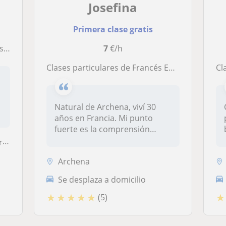
Josefina
Primera clase gratis
ar.
7
€/h
Clases particulares de Francés En Archena
c
Natural de Archena, viví 30
años en Francia. Mi punto
fuerte es la comprensión
oral...
..
Archena
Se desplaza a domicilio
★
★
★
★
★
★
(5)