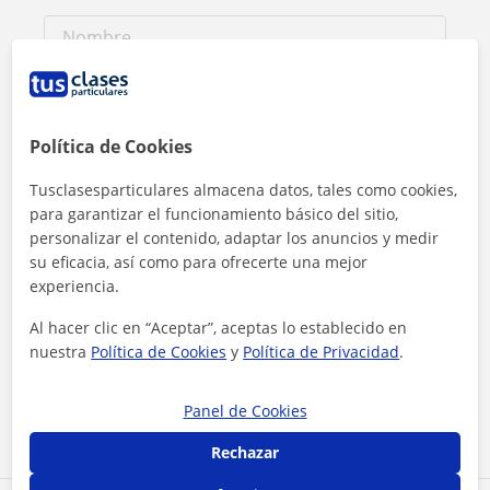
Política de Cookies
Tusclasesparticulares almacena datos, tales como cookies,
para garantizar el funcionamiento básico del sitio,
personalizar el contenido, adaptar los anuncios y medir
su eficacia, así como para ofrecerte una mejor
experiencia.
Al hacer clic en “Aceptar”, aceptas lo establecido en
Al hacer clic, aceptas nuestro
aviso legal
y de
privacidad
nuestra
Política de Cookies
y
Política de Privacidad
.
Contactar ahora
Panel de Cookies
Rechazar