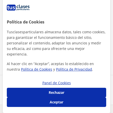
Política de Cookies
Tusclasesparticulares almacena datos, tales como cookies,
para garantizar el funcionamiento básico del sitio,
personalizar el contenido, adaptar los anuncios y medir
Al hacer clic, aceptas nuestro
aviso legal
y de
privacidad
su eficacia, así como para ofrecerte una mejor
experiencia.
Contactar ahora
Al hacer clic en “Aceptar”, aceptas lo establecido en
nuestra
Política de Cookies
y
Política de Privacidad
.
Panel de Cookies
Comparte a este profesor
Rechazar
Aceptar