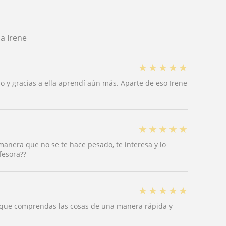
a Irene
★
★
★
★
★
 y gracias a ella aprendí aún más. Aparte de eso Irene
★
★
★
★
★
anera que no se te hace pesado, te interesa y lo
fesora??
★
★
★
★
★
 que comprendas las cosas de una manera rápida y