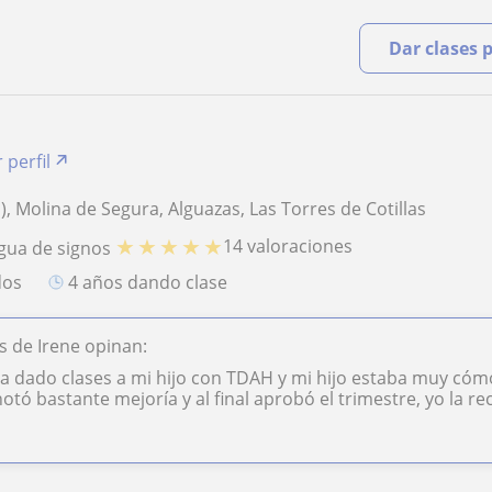
Dar clases 
 perfil
, Molina de Segura, Alguazas, Las Torres de Cotillas
★
★
★
★
★
14 valoraciones
gua de signos
dos
4 años dando clase
 de Irene opinan:
ha dado clases a mi hijo con TDAH y mi hijo estaba muy cómo
notó bastante mejoría y al final aprobó el trimestre, yo la re