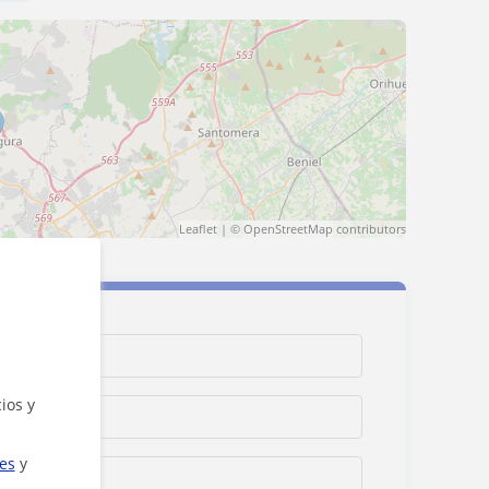
Leaflet
| ©
OpenStreetMap
contributors
ios y
ies
y