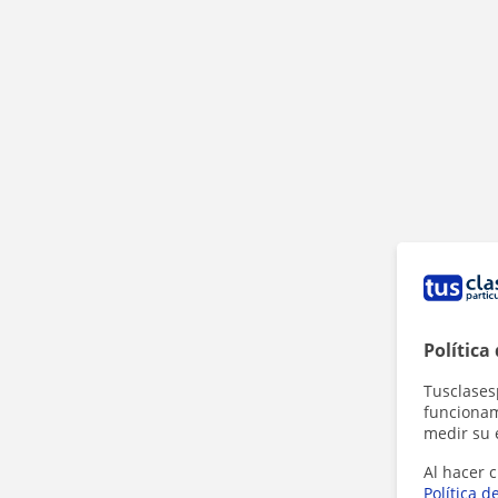
Política
Tusclases
funcionami
medir su 
Al hacer c
Política d