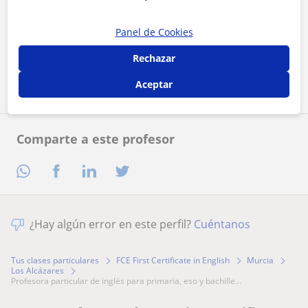
Al hacer clic, aceptas nuestro
aviso legal
y de
privacidad
Panel de Cookies
Rechazar
Contactar ahora
Aceptar
Comparte a este profesor
¿Hay algún error en este perfil?
Cuéntanos
Tus clases particulares
FCE First Certificate in English
Murcia
Los Alcázares
profesora particular de inglés para primaria, eso y bachille...