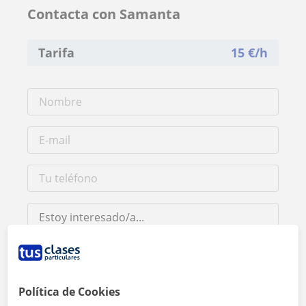
Contacta con Samanta
Tarifa
15
€/h
Política de Cookies
Al hacer clic, aceptas nuestro
aviso legal
y de
privacidad