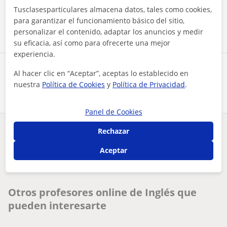
Tusclasesparticulares almacena datos, tales como cookies,
Contactar ahora
para garantizar el funcionamiento básico del sitio,
personalizar el contenido, adaptar los anuncios y medir
su eficacia, así como para ofrecerte una mejor
experiencia.
Comparte a este profesor
Al hacer clic en “Aceptar”, aceptas lo establecido en
nuestra
Política de Cookies
y
Política de Privacidad
.
Panel de Cookies
Rechazar
¿Hay algún error en este perfil?
Cuéntanos
Aceptar
Tus clases particulares
On-line
Inglés
profesora titulada 7 años viviendo en londres inglés bilingü...
Otros profesores online de Inglés que
pueden interesarte