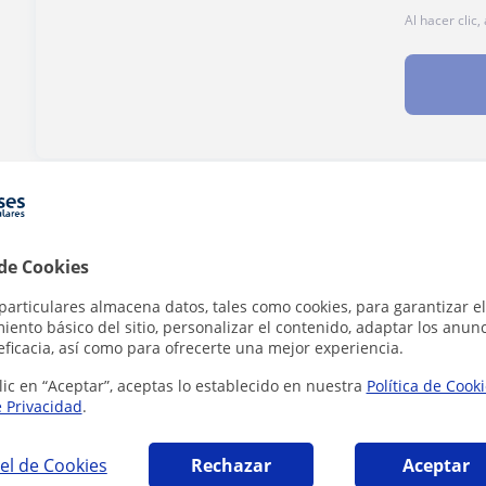
Al hacer clic
¿Hay algún error en este perfil?
Cuéntanos
 de Cookies
particulares almacena datos, tales como cookies, para garantizar el
ento básico del sitio, personalizar el contenido, adaptar los anunc
eficacia, así como para ofrecerte una mejor experiencia.
ciones Cuerpos de seguridad en Murcia que p
lic en “Aceptar”, aceptas lo establecido en nuestra
Política de Cook
e Privacidad
.
el de Cookies
Rechazar
Aceptar