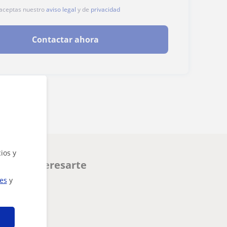
, aceptas nuestro
aviso legal
y de
privacidad
Contactar ahora
ios y
ueden interesarte
ies
y