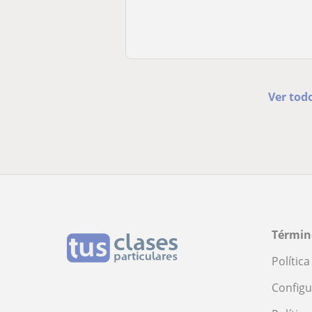
Ver tod
Términ
Polític
Configu