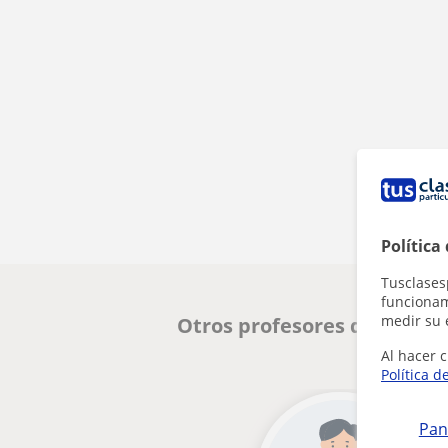
Política
Tusclases
funcionami
medir su 
Otros profesores de Oposi
Al hacer c
Política d
Pan