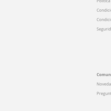
Polític
Condici
Condic
Seguri
Comun
Noveda
Pregunt