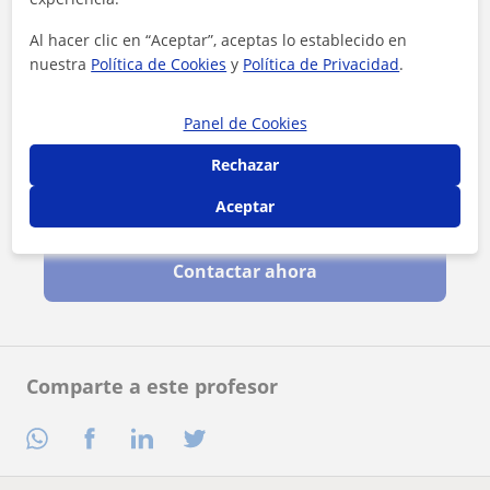
Al hacer clic en “Aceptar”, aceptas lo establecido en
nuestra
Política de Cookies
y
Política de Privacidad
.
Panel de Cookies
Rechazar
Aceptar
Al hacer clic, aceptas nuestro
aviso legal
y de
privacidad
Contactar ahora
Comparte a este profesor