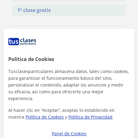
1ª clase gratis
Política de Cookies
Tusclasesparticulares almacena datos, tales como cookies,
para garantizar el funcionamiento básico del sitio,
personalizar el contenido, adaptar los anuncios y medir
su eficacia, así como para ofrecerte una mejor
experiencia.
Al hacer clic en “Aceptar”, aceptas lo establecido en
nuestra
Política de Cookies
y
Política de Privacidad
.
Al hacer clic, aceptas nuestro
aviso legal
y de
privacidad
Panel de Cookies
Contactar ahora