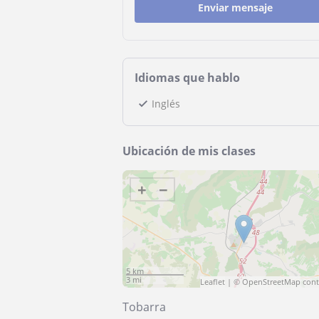
Enviar mensaje
Idiomas que hablo
Inglés
Ubicación de mis clases
+
−
5 km
3 mi
Leaflet
| ©
OpenStreetMap
cont
Tobarra