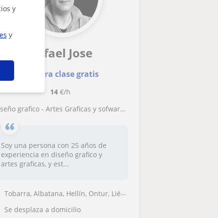
ios y
ies
y
Rafael Jose
Primera clase gratis
14
€/h
iseño grafico - Artes Graficas y sofware digital relacionado con artes visuales.
Soy una persona con 25 años de
experiencia en diseño grafico y
artes graficas, y est...
Tobarra, Albatana, Hellín, Ontur, Liétor, Pozo Cañada
Se desplaza a domicilio