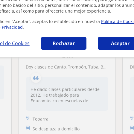
ento básico del sitio, personalizar el contenido, adaptar los anunc
eficacia, así como para ofrecerte una mejor experiencia.
lic en “Aceptar”, aceptas lo establecido en nuestra
Política de Cook
e Privacidad
.
Francisco Andrés
el de Cookies
Rechazar
Aceptar
Primera clase gratis
a
15
€/h
Doy clases de Canto, Trombón, Tuba, Bombardino, Análisis, Armonía y Lenguaje Musical
D
He dado clases particulares desde
2012. He trabajado para
Educomúsica en escuelas de...
Tobarra
Se desplaza a domicilio