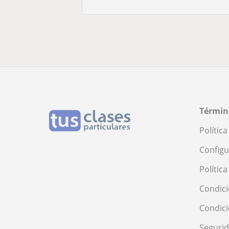
Términ
Polític
Configu
Polític
Condici
Condic
Seguri