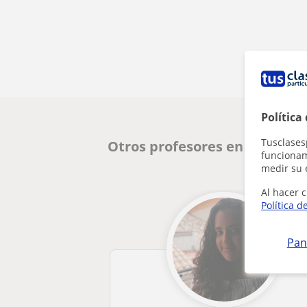
Política
Tusclases
Otros profesores en Murcia 
funcionami
medir su 
Al hacer c
Política d
Pan