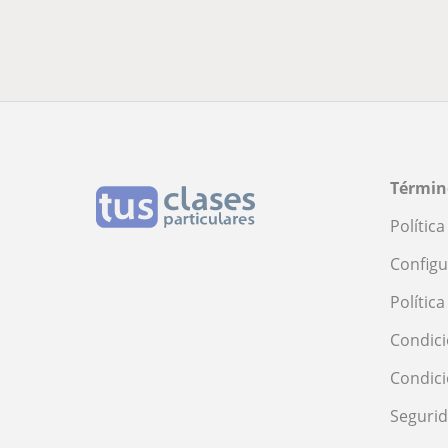
Términ
Polític
Configu
Polític
Condici
Condic
Seguri