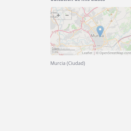
+
−
5 km
3 mi
Leaflet
| ©
OpenStreetMap
cont
Murcia (Ciudad)