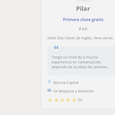
Pilar
Primera clase gratis
7
€/h
Hola! Doy clases de inglés, llevo varios años haciéndolo y me encanta , realmente no me importa la edad, adapto la clase a las necesidades del alumno
Tengo un nivel B2 y mucha
experiencia en conversación,
depende de la edad del alumno...
Murcia Capital
Se desplaza a domicilio
★
★
★
★
★
(5)