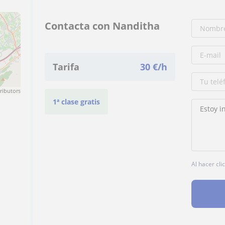
Contacta con Nanditha
Tarifa
30
€/h
ributors
1ª clase gratis
Al hacer cli