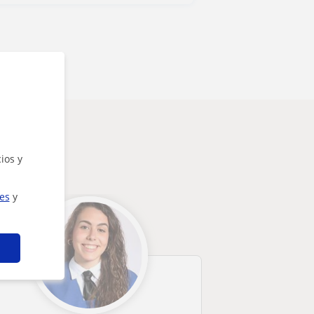
ios y
ies
y