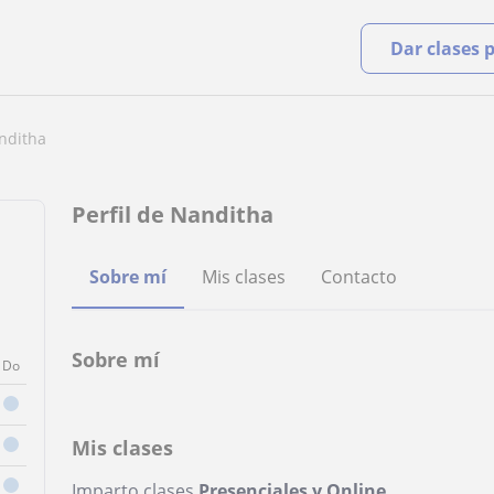
Dar clases 
nditha
Perfil de Nanditha
Sobre mí
Mis clases
Contacto
Sobre mí
Do
Mis clases
Imparto clases
Presenciales y Online