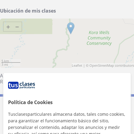
Ubicación de mis clases
+
−
5 km
3 mi
Leaflet
| ©
OpenStreetMap
contributors
Alqueria de la Condesa
·
Bellreguard
·
Daimús
·
Palmera
·
Rafelcofer
Política de Cookies
Contacta con Naomi
Tusclasesparticulares almacena datos, tales como cookies,
para garantizar el funcionamiento básico del sitio,
Tarifa
10
€/h
personalizar el contenido, adaptar los anuncios y medir
su eficacia, así como para ofrecerte una mejor