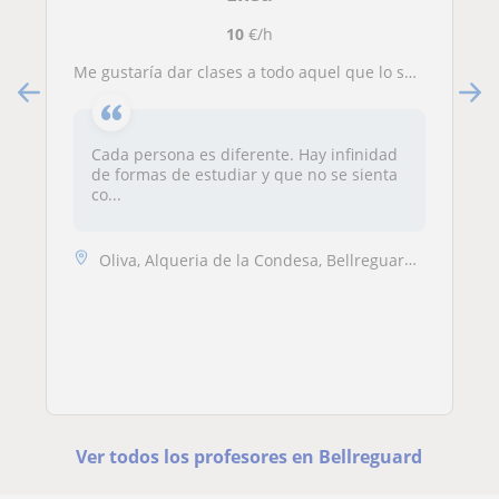
10
€/h
Me gustaría dar clases a todo aquel que lo solicite o necesite. Hice el bachiller y estudios de FP muy variados.
Cada persona es diferente. Hay infinidad
de formas de estudiar y que no se sienta
co...
Oliva, Alqueria de la Condesa, Bellreguard, Gandia, Palmera, Piles
Ver todos los profesores en Bellreguard