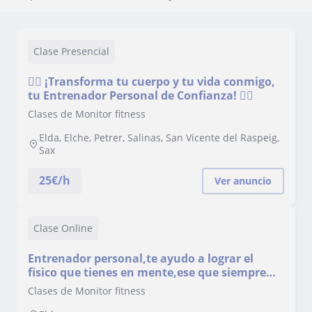
Clase Presencial
🏋️‍♂️ ¡Transforma tu cuerpo y tu vida conmigo,
tu Entrenador Personal de Confianza! 🏋️‍♀️
Clases de Monitor fitness
Elda, Elche, Petrer, Salinas, San Vicente del Raspeig,
Sax
25
€/h
Ver anuncio
Clase Online
Entrenador personal,te ayudo a lograr el
fisico que tienes en mente,ese que siempre
has soñado
Clases de Monitor fitness