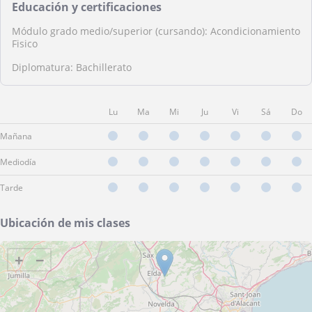
Educación y certificaciones
Módulo grado medio/superior (cursando): Acondicionamiento
Fisico
Diplomatura: Bachillerato
Lu
Ma
Mi
Ju
Vi
Sá
Do
Mañana
Mediodía
Tarde
Ubicación de mis clases
+
−