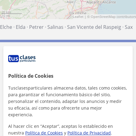
20 km
10 mi
Leaflet
| ©
OpenStreetMap
contributors
Elche
·
Elda
·
Petrer
·
Salinas
·
San Vicente del Raspeig
·
Sax
Contacta con Nassif
Tarifa
25
€/h
Política de Cookies
1ª clase gratis
Tusclasesparticulares almacena datos, tales como cookies,
para garantizar el funcionamiento básico del sitio,
personalizar el contenido, adaptar los anuncios y medir
su eficacia, así como para ofrecerte una mejor
experiencia.
Al hacer clic en “Aceptar”, aceptas lo establecido en
nuestra
Política de Cookies
y
Política de Privacidad
.