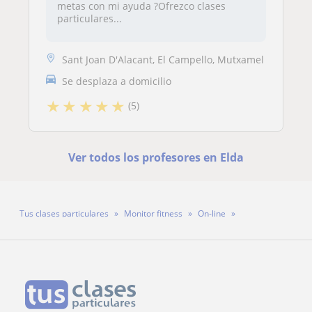
metas con mi ayuda ?Ofrezco clases
particulares...
Sant Joan D'Alacant, El Campello, Mutxamel
Se desplaza a domicilio
★
★
★
★
★
(5)
Ver todos los profesores en Elda
Tus clases particulares
Monitor fitness
On-line
Profesor Nassif Ben El Mekroud