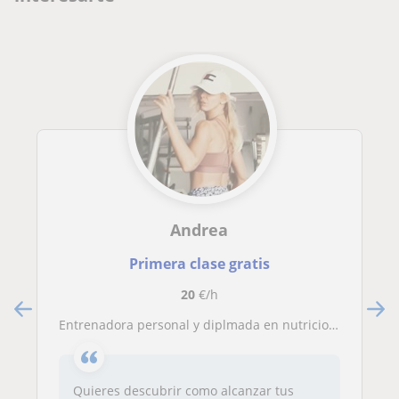
Andrea
Primera clase gratis
20
€/h
Entrenadora personal y diplmada en nutricion y dietetica ,ofrezco clases personales para todas las edades ,te animo y te ayudo obtener tu meta mas facil ,sea lo que sea ...Aumentar volumen muscular ,adelgazar , recuperación despues de una operación,enferm
Quieres descubrir como alcanzar tus