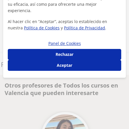
su eficacia, así como para ofrecerte una mejor
experiencia.
Al hacer clic, aceptas nuestro
aviso legal
y de
privacidad
Al hacer clic en “Aceptar”, aceptas lo establecido en
nuestra
Política de Cookies
y
Política de Privacidad
.
Contactar ahora
Panel de Cookies
Rechazar
Denunciar este perfil
Aceptar
Otros profesores de Todos los cursos en
Valencia que pueden interesarte