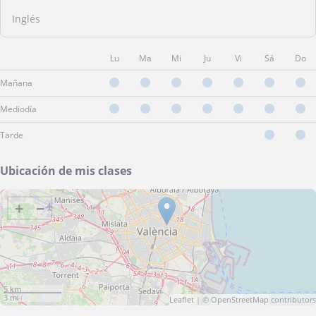
Inglés
Lu
Ma
Mi
Ju
Vi
Sá
Do
Mañana
Mediodía
Tarde
Ubicación de mis clases
+
−
5 km
3 mi
Leaflet
| ©
OpenStreetMap
contributors