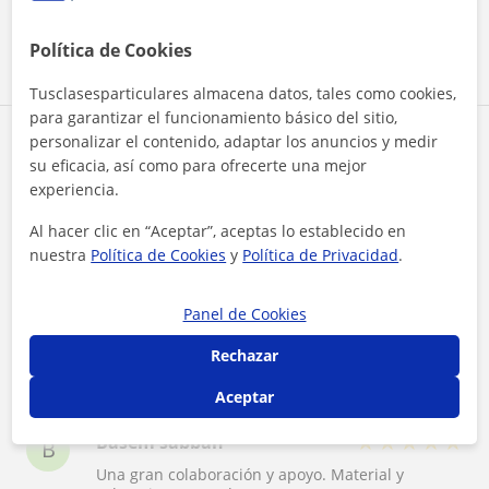
Mediodía
Política de Cookies
Tarde
Tusclasesparticulares almacena datos, tales como cookies,
para garantizar el funcionamiento básico del sitio,
personalizar el contenido, adaptar los anuncios y medir
52 valoraciones de alumnos y ex-
su eficacia, así como para ofrecerte una mejor
alumnos de Jaiden Academy
experiencia.
Al hacer clic en “Aceptar”, aceptas lo establecido en
Eva T y otras 51 personas recomiendan a
Z
B
E
nuestra
Política de Cookies
y
Política de Privacidad
.
Jaiden Academy
★
★
★
★
★
Eva T
Panel de Cookies
E
una profesora estupenda y un encanto de
Rechazar
persona, faltan más profedores como ella
Aceptar
★
★
★
★
★
Basem sabbah
B
Una gran colaboración y apoyo. Material y