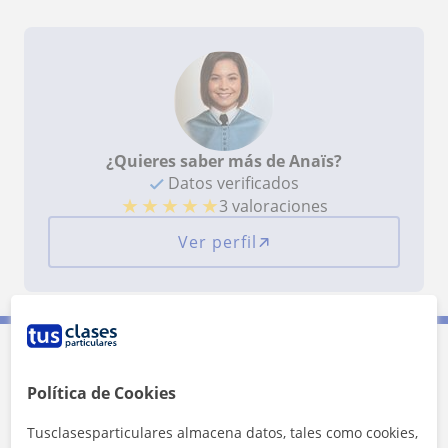
¿Quieres saber más de Anaïs?
Datos verificados
★
★
★
★
★
3 valoraciones
Ver perfil
Contacta con Anaïs
Política de Cookies
Tarifa
15
€/h
Tusclasesparticulares almacena datos, tales como cookies,