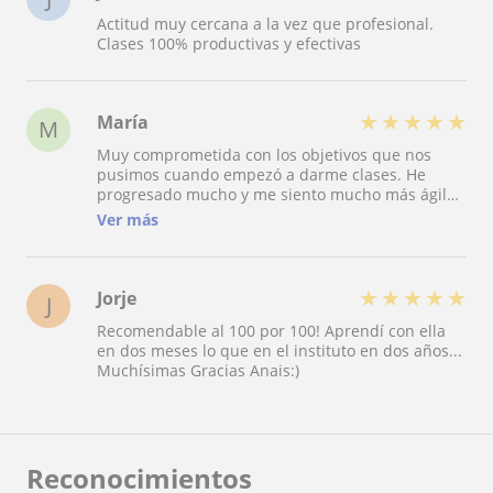
Actitud muy cercana a la vez que profesional.
Clases 100% productivas y efectivas
★
★
★
★
★
María
M
Muy comprometida con los objetivos que nos
pusimos cuando empezó a darme clases. He
progresado mucho y me siento mucho más ágil
hablando. Anais es una persona creativa y nunca
Ver más
me aburro en sus clases.
★
★
★
★
★
Jorje
J
Recomendable al 100 por 100! Aprendí con ella
en dos meses lo que en el instituto en dos años...
Muchísimas Gracias Anais:)
Reconocimientos