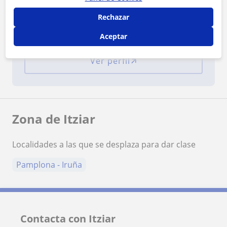
Rechazar
¿Quieres saber más de Itziar?
Datos verificados
Aceptar
★
★
★
★
★
5 valoraciones
Ver perfil
Zona de Itziar
Localidades a las que se desplaza para dar clase
Pamplona - Iruña
Contacta con Itziar