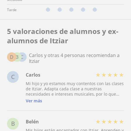
Tarde
5 valoraciones de alumnos y ex-
alumnos de Itziar
Carlos y otras 4 personas recomiendan a
D
B
C
Itziar
★
★
★
★
★
Carlos
C
Mi hijo y yo estamos muy contentos con las clases
de Itziar. Adapta cada clase a nuestras
necesidades e intereses musicales, por lo que
vamos cada semana con muchas ganas de
Ver más
aprender. Recomiendo encarecidamente sus
clases a cualquier familia que quiera que sus
hijos aprendan a tocar la guitarra en un
ambiente distendido y estimulante.
★
★
★
★
★
Belén
B
Mis hijos están encantados con Itziar. Aprenden y