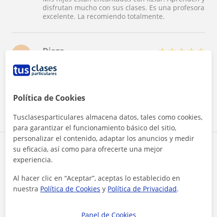
disfrutan mucho con sus clases. Es una profesora
excelente. La recomiendo totalmente.
★
★
★
★
★
Diego
D
A real good teacher! I learned so much with her.
Her lessons are so enjoyables and I'm a better
guitarist due to her.
Política de Cookies
Ver todas las valoraciones
Tusclasesparticulares almacena datos, tales como cookies,
para garantizar el funcionamiento básico del sitio,
personalizar el contenido, adaptar los anuncios y medir
Reconocimientos
su eficacia, así como para ofrecerte una mejor
experiencia.
Al hacer clic en “Aceptar”, aceptas lo establecido en
nuestra
Política de Cookies
y
Política de Privacidad
.
Panel de Cookies