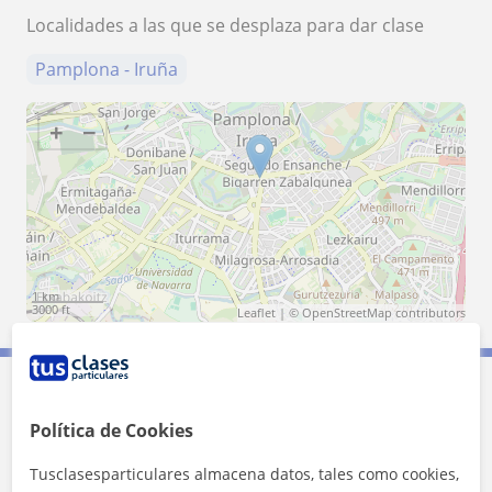
Localidades a las que se desplaza para dar clase
Pamplona - Iruña
+
−
1 km
3000 ft
Leaflet
| ©
OpenStreetMap
contributors
Contacta con Juan Manuel Becerra
Política de Cookies
Tarifa
10
€/h
Tusclasesparticulares almacena datos, tales como cookies,